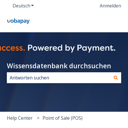
Deutsch
Untermenü für Übersetzungen anzeigen
Anmelden
Wissensdatenbank durchsuchen
Es gibt keine Vorschläge, da das Suchfeld leer ist.
Help Center
Point of Sale (POS)