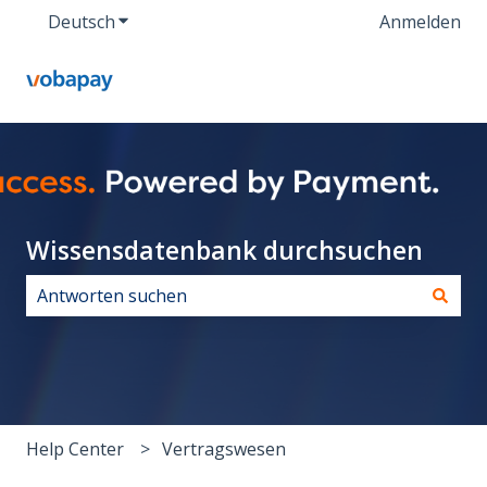
Deutsch
Untermenü für Übersetzungen anzeigen
Anmelden
Wissensdatenbank durchsuchen
Es gibt keine Vorschläge, da das Suchfeld leer ist.
Help Center
Vertragswesen