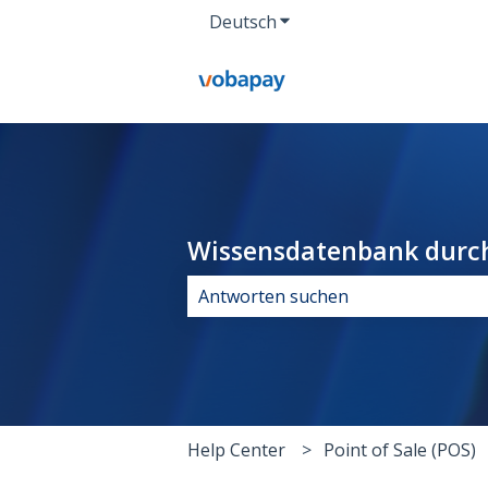
Deutsch
Untermenü für Übersetz
Wissensdatenbank durc
Es gibt keine Vorschläge, da das Su
Help Center
Point of Sale (POS)