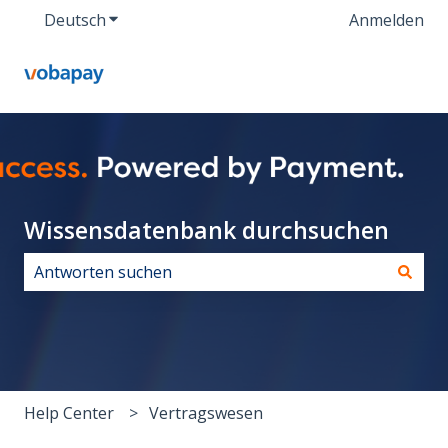
Deutsch
Untermenü für Übersetzungen anzeigen
Anmelden
Wissensdatenbank durchsuchen
Es gibt keine Vorschläge, da das Suchfeld leer ist.
Help Center
Vertragswesen