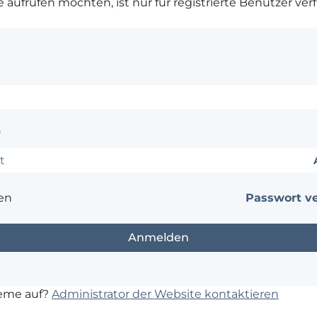
ie aufrufen möchten, ist nur für registrierte Benutzer ver
*
en
Passwort v
leme auf?
Administrator der Website kontaktieren